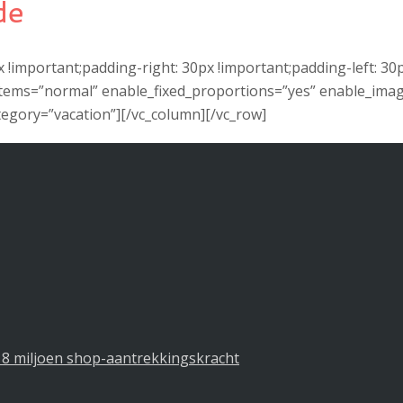
de
mportant;padding-right: 30px !important;padding-left: 30px 
ems=”normal” enable_fixed_proportions=”yes” enable_ima
tegory=”vacation”][/vc_column][/vc_row]
8 miljoen shop-aantrekkingskracht