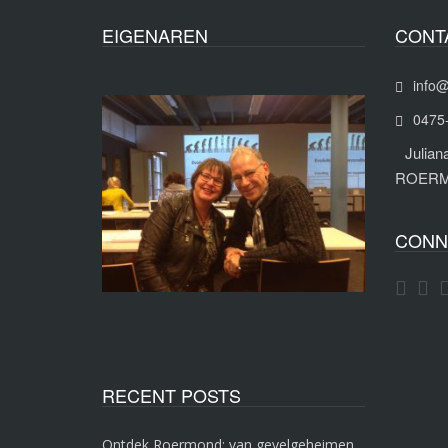
EIGENAREN
CONT
info@
0475
Julia
ROER
CONN
RECENT POSTS
Ontdek Roermond: van gevelgeheimen